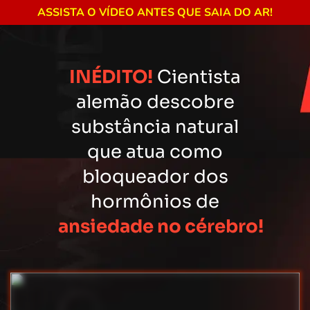
ASSISTA O VÍDEO ANTES QUE SAIA DO AR!
INÉDITO!
Cientista
alemão descobre
substância natural
que atua como
bloqueador dos
hormônios de
ansiedade no cérebro!